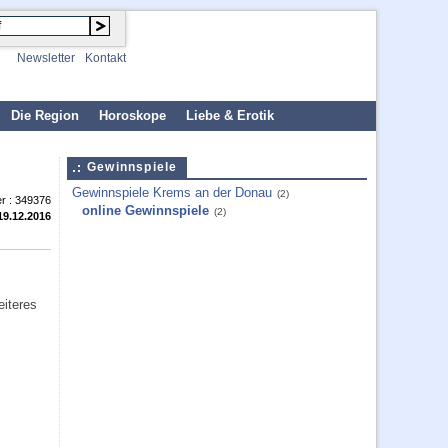
Newsletter
Kontakt
Die Region
Horoskope
Liebe & Erotik
Gewinnspiele
Gewinnspiele Krems an der Donau
(2)
r :
349376
online Gewinnspiele
(2)
19.12.2016
iteres