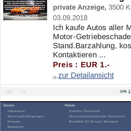
private Anzeige,
3500 Kr
03.09.2018
Ich kaufe Autos aller 
Motor-Getriebeschade
Stand.Barzahlung, kos
Kontaktieren ...
Preis : EUR 1.-
zur Detailansicht
2
(1/4)
Service
Partner
Impressum
Inserate Österreich
Nutzungsbedingungen
Veranstaltungskalender Österreich
Kontakt
RootWeb.EU Domain Netzwerk
Newsletter