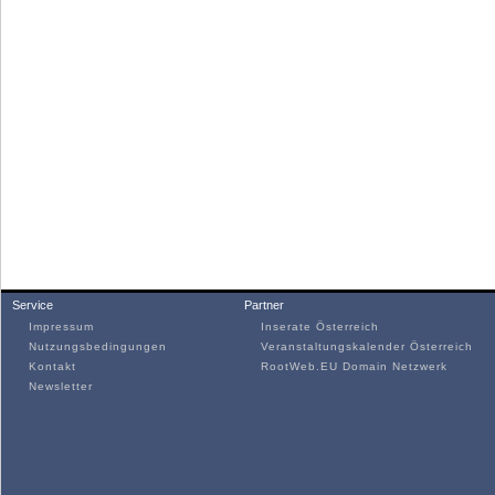
Service
Partner
Impressum
Inserate Österreich
Nutzungsbedingungen
Veranstaltungskalender Österreich
Kontakt
RootWeb.EU Domain Netzwerk
Newsletter