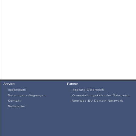
Service
Partner
Impressum
Inserate Österreich
Nutzungsbedingungen
Veranstaltungskalender Österreich
Kontakt
RootWeb.EU Domain Netzwerk
Newsletter