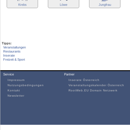
Krebs
Löwe
Jungfrau
Tipps:
Veranstaltungen
Restaurants
Inserate
Freizeit & Sport
Service
Partner
Impressum
Inserate Österreich
Nutzungsbedingungen
Veranstaltungskalender Österreich
Kontakt
RootWeb.EU Domain Netzwerk
Newsletter