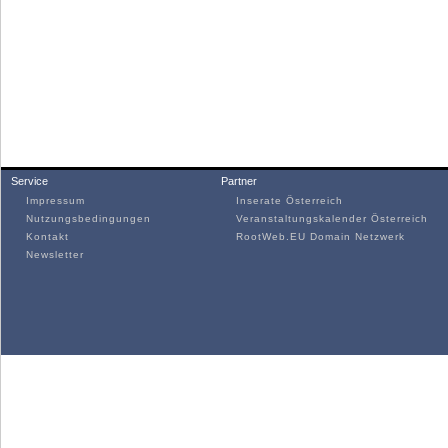
Service
Partner
Impressum
Inserate Österreich
Nutzungsbedingungen
Veranstaltungskalender Österreich
Kontakt
RootWeb.EU Domain Netzwerk
Newsletter