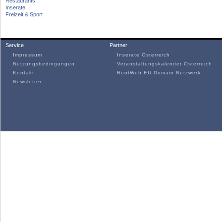
Restaurants
Inserate
Freizeit & Sport
Service
Partner
Impressum
Inserate Österreich
Nutzungsbedingungen
Veranstaltungskalender Österreich
Kontakt
RootWeb.EU Domain Netzwerk
Newsletter